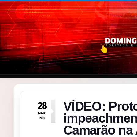
Pular para o conteúdo
VÍDEO: Prot
28
MAIO
impeachment
2025
Camarão na 