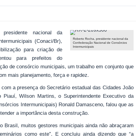
presidente nacional da
Roberto Rocha, presidente nacional da
termunicipais (Conaci/Br),
Confederação Nacional de Consórcios
Intermunicipais
bilização para criação de
entou para prefeitos do
ção de consórcio municipais, um trabalho em conjunto que
com mais planejamento, força e rapidez.
 com a presença do Secretário estadual das Cidades João
 Piauí, Wilson Martins, o Superintendente Executivo da
nsórcios Intermunicipais) Ronald Damasceno, falou que as
tender a importância desta construção.
no Brasil, muitos gestores municipais ainda não abraçaram
seminários como este”. E concluiu ainda dizendo que “a