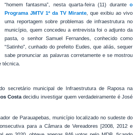
“homem fantasma”, nesta quarta-feira (11) durante
o
Programa JMTV 1ª da TV Mirante
, que exibiu ao vivo
uma reportagem sobre problemas de infraestrutura no
município, quem concedeu a entrevista foi o adjunto da
pasta, o senhor Samuel Fernandes, conhecido como
“Satinho”, cunhado do prefeito Eudes, que aliás, sequer
sabe pronunciar as palavras corretamente e se mostrou
 técnica.
do secretário municipal de Infraestrutura de Raposa na
os Costa
decidiu investigar quem verdadeiramente é José
ador de Parauapebas, município localizado no sudeste do
 consecutiva para a Câmara de Vereadores [2008, 2012 e
toral em 2020, obteve apenas
846 votos pelo MDB, ficando