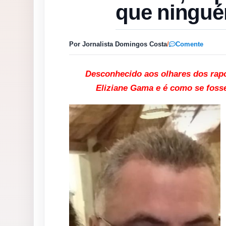
que ningué
Por Jornalista Domingos Costa
/
Comente
Desconhecido aos olhares dos rap
Eliziane Gama e é como se foss