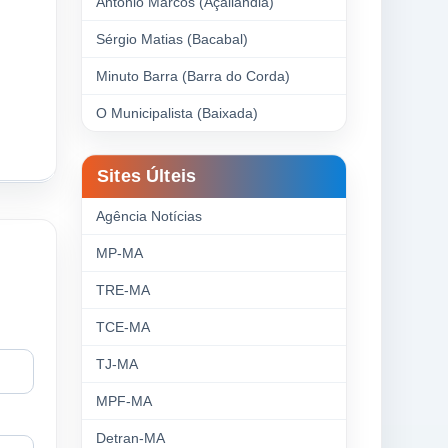
Antonio Marcos (Açailândia)
Sérgio Matias (Bacabal)
Minuto Barra (Barra do Corda)
O Municipalista (Baixada)
Sites Últeis
Agência Notícias
MP-MA
TRE-MA
TCE-MA
TJ-MA
MPF-MA
Detran-MA