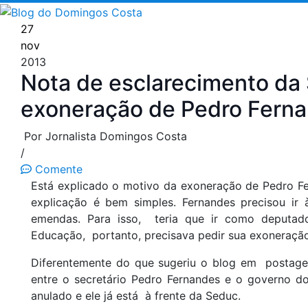
Pular
para
27
o
nov
conteúdo
2013
Nota de esclarecimento da
exoneração de Pedro Fern
Por Jornalista Domingos Costa
/
Comente
Está explicado o motivo da exoneração de Pedro Fe
explicação é bem simples. Fernandes precisou ir à
emendas. Para isso, teria que ir como deputad
Educação, portanto, precisava pedir sua exoneraçã
Diferentemente do que sugeriu o blog em postagem
entre o secretário Pedro Fernandes e o governo d
anulado e ele já está à frente da Seduc.