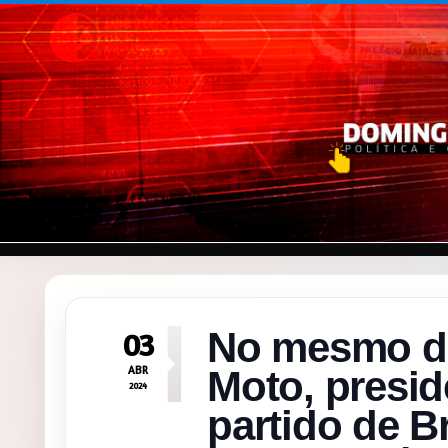
Pular para o conteúdo
No mesmo di
03
ABR
Moto, preside
2024
partido de B