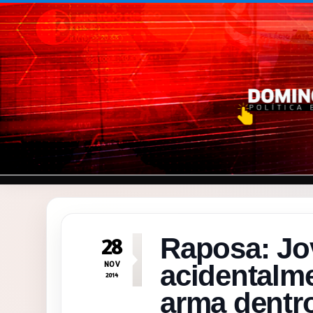
Pular para o conteúdo
Raposa: Jo
28
NOV
acidentalm
2014
arma dentr