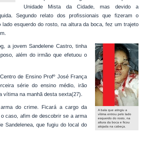
Unidade Mista da Cidade, mas devido a
ida. Segundo relato dos profissionais que fizeram o
o lado esquerdo do rosto, na altura da boca, fez um trajeto
em.
g, a jovem Sandelene Castro, tinha
poso, além do irmão que efetuou o
 Centro de Ensino Profº José França
ceira série do ensino médio, irão
 vítima na manhã desta sexta(27).
 arma do crime. Ficará a cargo da
A bala que atingiu a
vítima entrou pelo lado
 o caso, afim de descobrir se a arma
esquerdo do rosto, na
altura da boca e ficou
e Sandelenea, que fugiu do local do
alojada na cabeça.