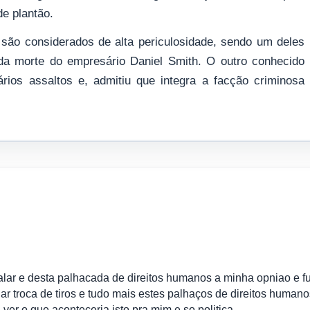
e plantão.
 são considerados de alta periculosidade, sendo um deles
da morte do empresário Daniel Smith. O outro conhecido
rios assaltos e, admitiu que integra a facção criminosa
 falar e desta palhacada de direitos humanos a minha opniao e fu
jar troca de tiros e tudo mais estes palhaços de direitos humano
er o que aconteceria isto pra mim e so politica