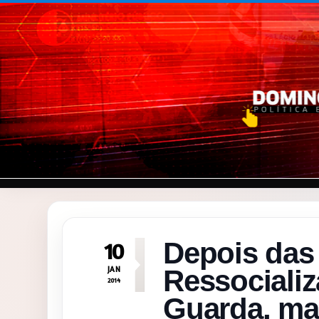
Pular para o conteúdo
Depois das 
10
JAN
Ressociali
2014
Guarda, ma