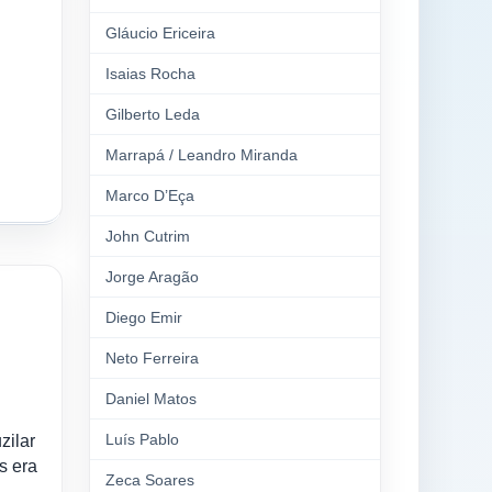
Gláucio Ericeira
Isaias Rocha
Gilberto Leda
Marrapá / Leandro Miranda
Marco D’Eça
John Cutrim
Jorge Aragão
Diego Emir
Neto Ferreira
Daniel Matos
Luís Pablo
zilar
s era
Zeca Soares