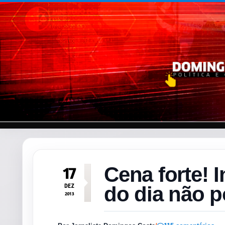
Pular para o conteúdo
Cena forte! 
17
DEZ
do dia não p
2013