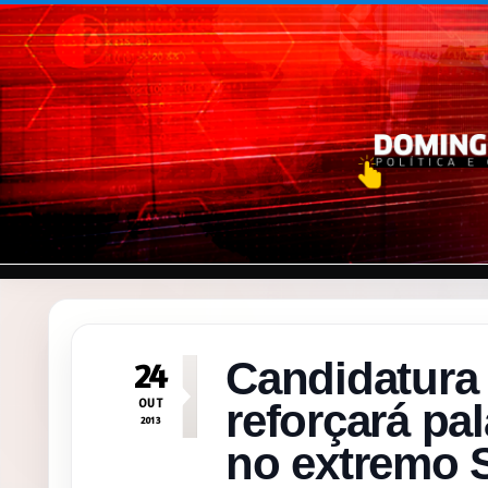
Pular para o conteúdo
Candidatura
24
OUT
reforçará pa
2013
no extremo 